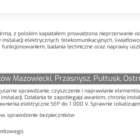
irma, z polskim kapiatałem prowadzona nieprzerwanie od
e instalacji elektrycznych, telekomunikacyjnych, światło
 funkcjonowaniem, badania techniczne oraz naprawy us
ków Mazowiecki, Przasnysz, Pułtusk, Ostr
egularne sprawdzanie, czyszczenie i naprawianie elemen
instalacji. Działania te zapobiegają awariom, chronią inst
wnienia elektryczne SEP do 1 000 V. Sprawnie lokalizuje
w, sprawdzenie bezpieczników
iedlowego