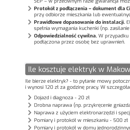
SEP – w przeciwnym razie gwarancja może
Protokół z podłączenia – dokument dla Ci
przy odbiorze mieszkania lub ewentualny
Prawidłowe dopasowanie do instalacji.
El
spełnia wymagania kuchenki (np. zasilanie 
Odpowiedzialność cywilna.
W przypadku s
podłączona przez osobę bez uprawnień.
Ile kosztuje elektryk w Mako
Ile bierze elektryk? - to pytanie mowy potoczn
i wynosi 120 zł za godzinę pracy. W szczegóła
Dojazd i diagnoza - 20 zł
Drobna naprawa (np. przykręcenie gniazda
Naprawa z użyciem elektronarzędzi i spec
Pomiary i protokół w mieszkaniu - 500 zł
Pomiary i protokół w domu jednorodzinny