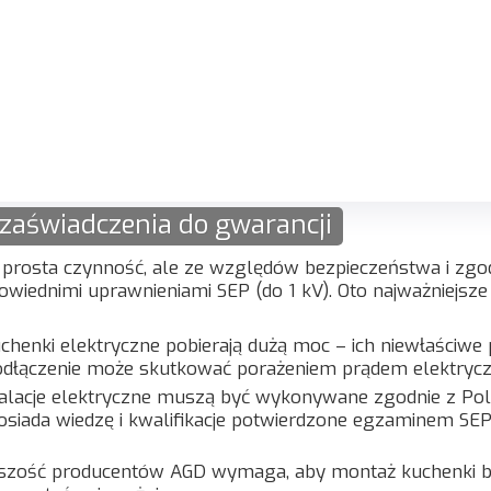
 zaświadczenia do gwarancji
e prosta czynność, ale ze względów bezpieczeństwa i zgo
wiednimi uprawnieniami SEP (do 1 kV). Oto najważniejsz
uchenki elektryczne pobierają dużą moc – ich niewłaściw
podłączenie może skutkować porażeniem prądem elektryc
alacje elektryczne muszą być wykonywane zgodnie z Pol
osiada wiedzę i kwalifikacje potwierdzone egzaminem SE
zość producentów AGD wymaga, aby montaż kuchenki by